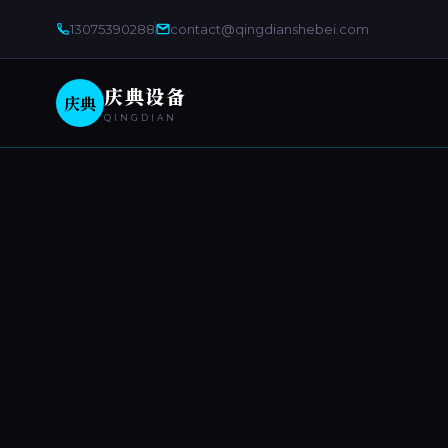
13075390288
contact@qingdianshebei.com
庆典设备
庆典
QINGDIAN