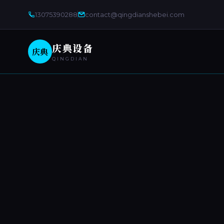
13075390288
contact@qingdianshebei.com
庆典设备
庆典
QINGDIAN