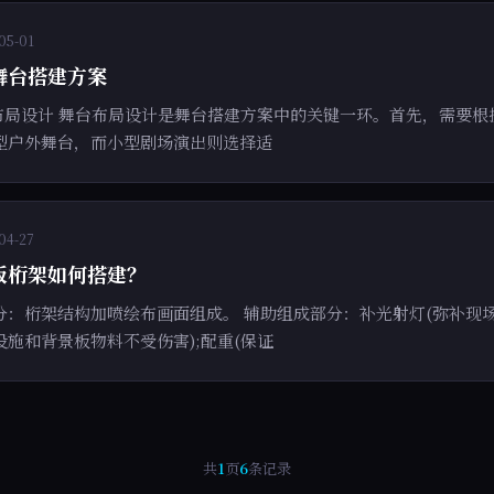
05-01
舞台搭建方案
建布局设计 舞台布局设计是舞台搭建方案中的关键一环。首先，需要
型户外舞台，而小型剧场演出则选择适
04-27
板桁架如何搭建？
分：桁架结构加喷绘布画面组成。 辅助组成部分：补光射灯(弥补现场
施和背景板物料不受伤害);配重(保证
共
1
页
6
条记录